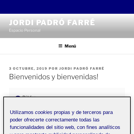
Saltar
JORDI PADRÓ FARRÉ
al
Espacio Personal
contenido
Menú
PUBLICADO
3 OCTUBRE, 2019
POR
JORDI PADRÓ FARRÉ
EL
Bienvenidos y bienvenidas!
Pública
Utilizamos
cookies
propias y de terceros para
Bienvenidos a mi
Folio
personal. Esta entrada se ha
poder ofrecerte correctamente todas las
generado automáticamente, y sirve para explicar la
funcionalidades del sitio web, con fines analíticos
plataforma académica de portafolios.