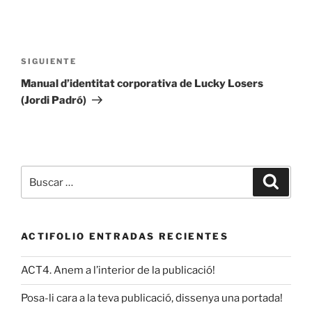
Navegación
de
Siguiente
SIGUIENTE
entradas
entrada
Manual d’identitat corporativa de Lucky Losers
(Jordi Padró)
Buscar
Buscar
por:
ACTIFOLIO ENTRADAS RECIENTES
ACT4. Anem a l’interior de la publicació!
Posa-li cara a la teva publicació, dissenya una portada!