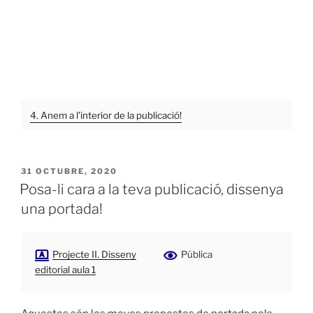
4. Anem a l'interior de la publicació!
PUBLICADO
31 OCTUBRE, 2020
EL
Posa-li cara a la teva publicació, dissenya
una portada!
Projecte II. Disseny
Pública
editorial aula 1