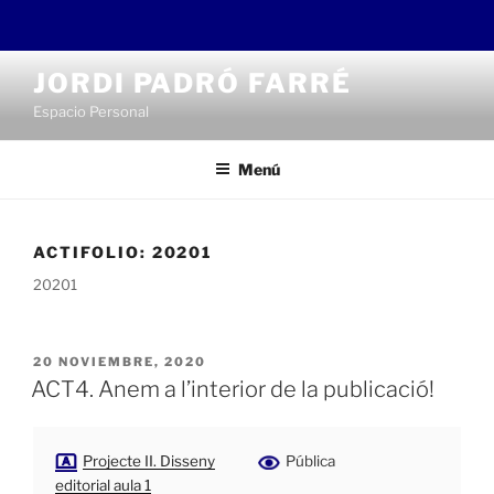
Saltar
JORDI PADRÓ FARRÉ
al
Espacio Personal
contenido
Menú
ACTIFOLIO:
20201
20201
PUBLICADO
20 NOVIEMBRE, 2020
EL
ACT4. Anem a l’interior de la publicació!
Projecte II. Disseny
Pública
editorial aula 1