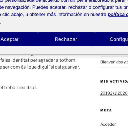
ad personalizada de acuerdo con un perfil elaborado a partir 
ACTIFOLIO 
de navegación. Puedes aceptar, rechazar o configurar tus p
 clic abajo, u obtener más información en nuestra
política 
Pública
ACT4. Anem a l’
.
Posa-li cara a 
ca d’streetwear
Lucky Losers
.
portada!
Aceptar
Rechazar
Configu
Manual d’ident
ofia potent, en una societat que prima la
(Jordi Padró)
l tenir molts seguidors a les xarxes
a falsa identitat per agradar a tothom.
Bienvenidos y 
 ser com és i que digui “si cal guanyar,
MIS ACTIVI
 treball realitzat.
20192 (1)
20201
META
Acceder