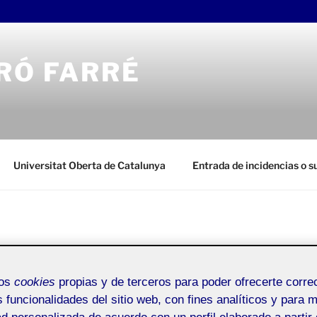
RÓ FARRÉ
Universitat Oberta de Catalunya
Entrada de incidencias o 
RÓ FARRÉ
Buscar
 corporativa de Lucky
por:
mos
cookies
propias y de terceros para poder ofrecerte corr
)
s funcionalidades del sitio web, con fines analíticos y para 