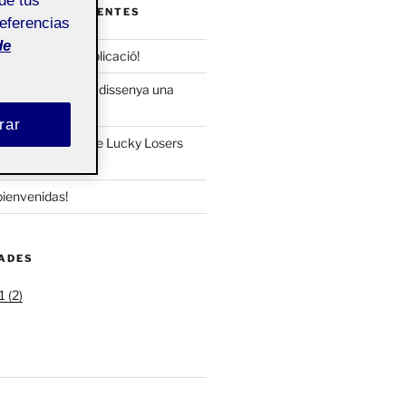
de tus
ENTRADAS RECIENTES
referencias
de
interior de la publicació!
la teva publicació, dissenya una
rar
itat corporativa de Lucky Losers
bienvenidas!
DADES
 (2)