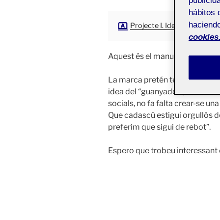
publicid
hábitos 
haciendo
Projecte I. Identitat i marca
cookies
Aquest és el manual de la mar
La marca pretén tenir una filos
idea del “guanyador”, diu: no ca
socials, no fa falta crear-se un
Que cadascú estigui orgullós de
preferim que sigui de rebot”.
Espero que trobeu interessant el